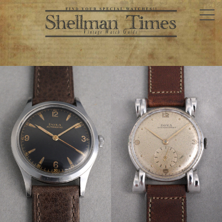
ド
ク
サ