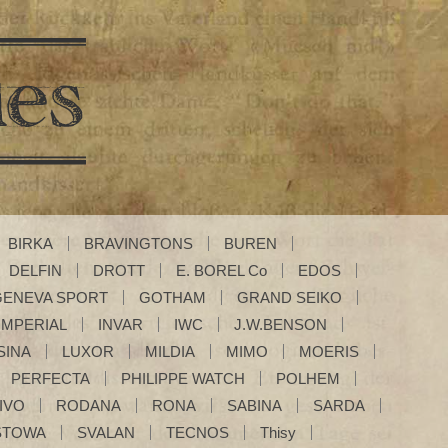
BIRKA
BRAVINGTONS
BUREN
DELFIN
DROTT
E. BOREL Co
EDOS
GENEVA SPORT
GOTHAM
GRAND SEIKO
IMPERIAL
INVAR
IWC
J.W.BENSON
SINA
LUXOR
MILDIA
MIMO
MOERIS
PERFECTA
PHILIPPE WATCH
POLHEM
IVO
RODANA
RONA
SABINA
SARDA
STOWA
SVALAN
TECNOS
Thisy