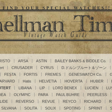
RISTO
ARSA
ASTIN
BAILEY BANKS & BIDDLE Co.
ert
CRUSADER
CYRUS
D.ドルンブルート＆ゾーン
FESTA
FORTIS
FREMES
GENESWATCH Co.
ARVARD
Hatis
HELVETIA
HOVERTA
HUBER
UTERT
LIBANA
LIP
LORD BENEX
LUCIEN
LU
DEA
OLYMPIC
PARA
PAUL BUHRE
PEERLESS
LIDE
REVERSO
REVUE
REYCO
RICHARD
R
SILVANA
SOLITA
SOLIX
SPOTING
SPRINT