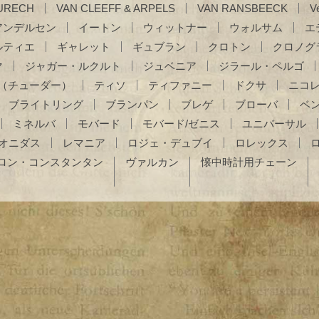
URECH
VAN CLEEFF & ARPELS
VAN RANSBEECK
Ve
アンデルセン
イートン
ウィットナー
ウォルサム
エ
ルティエ
ギャレット
ギュブラン
クロトン
クロノグ
マ
ジャガー・ルクルト
ジュベニア
ジラール・ペルゴ
（チューダー）
ティソ
ティファニー
ドクサ
ニコ
ブライトリング
ブランパン
ブレゲ
ブローバ
ベ
ミネルバ
モバード
モバード/ゼニス
ユニバーサル
オニダス
レマニア
ロジェ・デュブイ
ロレックス
ロン・コンスタンタン
ヴァルカン
懐中時計用チェーン