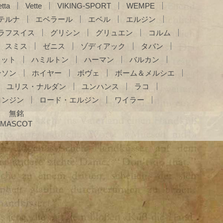
tta
Vette
VIKING-SPORT
WEMPE
テルナ
エベラール
エベル
エルジン
ラフスイス
グリシン
グリュエン
コルム
スミス
ゼニス
ゾディアック
タバン
レット
ハミルトン
ハーマン
バルカン
ンソン
ホイヤー
ボヴェ
ボーム＆メルシエ
ユリス・ナルダン
ユンハンス
ラコ
ロンジン
ロード・エルジン
ワイラー
無銘
MASCOT