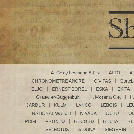
A. Golay Leresche & Fils
ALTO
A
CHRONOMETRE ANCRE
CIVITAS
Corteb
ELJO
ERNEST BOREL
ESKA
EXITA
Grauwiler-Guggenbuhl
H. Moser & Cie.
H
JARDUR
KULM
LANCO
LEBOIS
LE
NATIONAL WATCH
NIVADA
OCTO
O
PRIM
PRONTO
RECORD
RECTA
RE
SELECTUS
SIDUNA
SIEGERIN