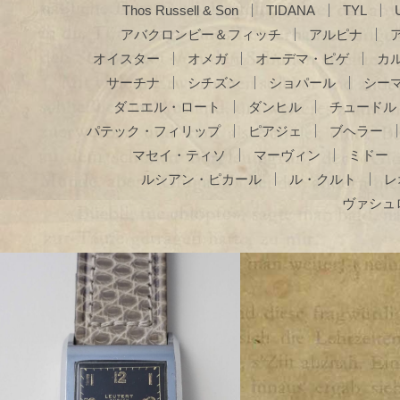
Thos Russell & Son
TIDANA
TYL
アバクロンビー＆フィッチ
アルピナ
オイスター
オメガ
オーデマ・ピゲ
カ
サーチナ
シチズン
ショパール
シー
ダニエル・ロート
ダンヒル
チュードル
パテック・フィリップ
ピアジェ
ブヘラー
マセイ・ティソ
マーヴィン
ミドー
ルシアン・ピカール
ル・クルト
レ
ヴァシュ
LEUTERT