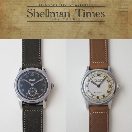
マ
ー
ヴ
ィ
ン